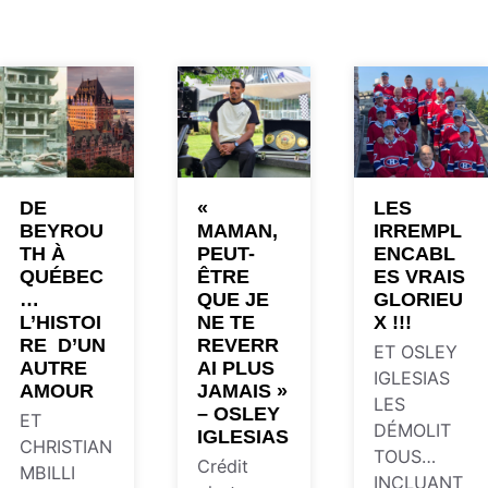
DE
«
LES
BEYROU
MAMAN,
IRREMPL
TH À
PEUT-
ENCABL
QUÉBEC
ÊTRE
ES VRAIS
…
QUE JE
GLORIEU
L’HISTOI
NE TE
X !!!
RE D’UN
REVERR
ET OSLEY
AUTRE
AI PLUS
IGLESIAS
AMOUR
JAMAIS »
LES
– OSLEY
ET
DÉMOLIT
IGLESIAS
CHRISTIAN
TOUS…
Crédit
MBILLI
INCLUANT