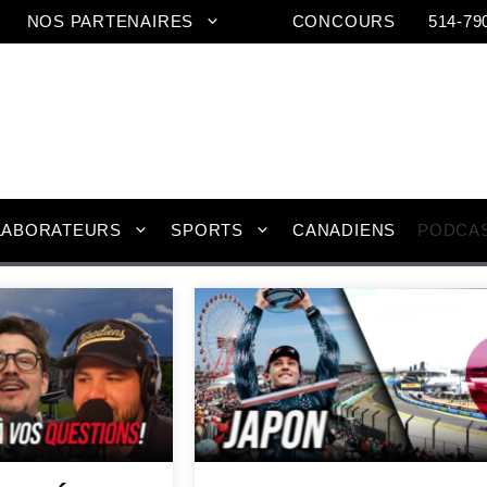
NOS PARTENAIRES
CONCOURS
514-79
LABORATEURS
SPORTS
CANADIENS
PODCA