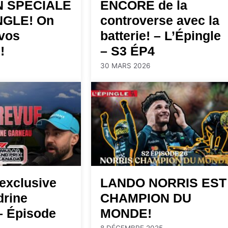
N SPÉCIALE
ENCORE de la
NGLE! On
controverse avec la
vos
batterie! – L’Épingle
!
– S3 ÉP4
30 MARS 2026
exclusive
LANDO NORRIS EST
drine
CHAMPION DU
– Épisode
MONDE!
8 DÉCEMBRE 2025