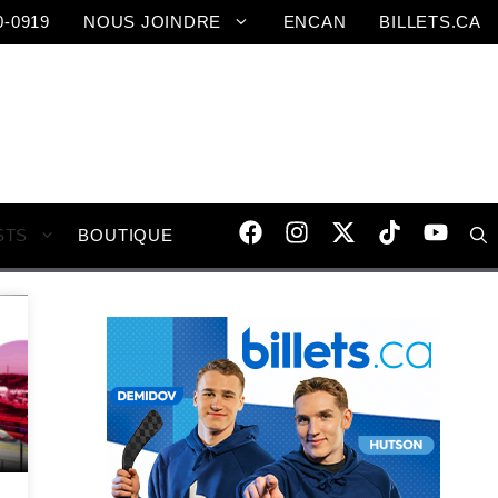
0-0919
NOUS JOINDRE
ENCAN
BILLETS.CA
STS
BOUTIQUE