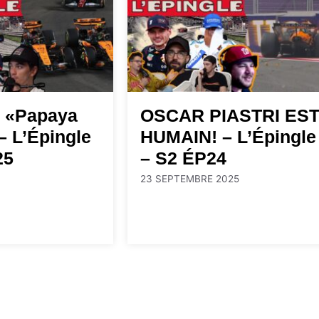
s «Papaya
OSCAR PIASTRI ES
– L’Épingle
HUMAIN! – L’Épingle
25
– S2 ÉP24
23 SEPTEMBRE 2025