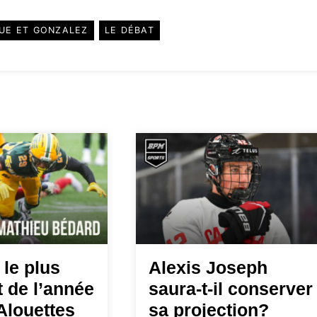
UE ET GONZALEZ
LE DÉBAT
le plus
Alexis Joseph
 de l’année
saura-t-il conserver
Alouettes
sa projection?