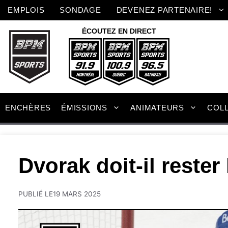
Aller
EMPLOIS
SONDAGE
DEVENEZ PARTENAIRE!
au
contenu
ÉCOUTEZ EN DIRECT
ENCHÈRES
ÉMISSIONS
ANIMATEURS
COL
Dvorak doit-il rester
PUBLIÉ LE
19 MARS 2025