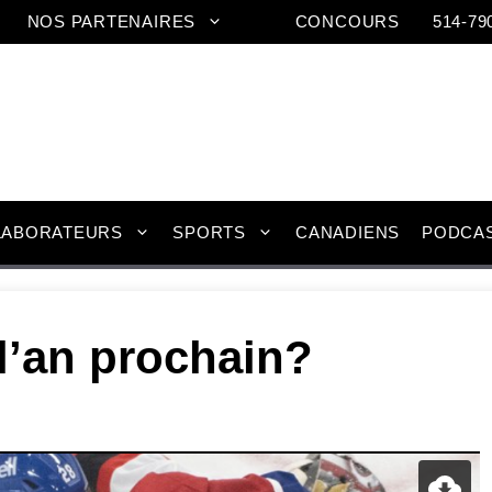
NOS PARTENAIRES
CONCOURS
514-79
LABORATEURS
SPORTS
CANADIENS
PODCA
 l’an prochain?