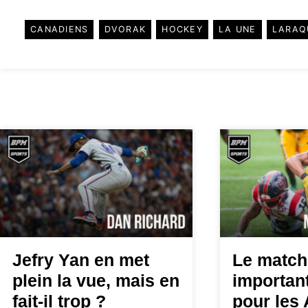
CANADIENS
DVORAK
HOCKEY
LA UNE
LARAQ
Jefry Yan en met
Le match 
plein la vue, mais en
important
fait-il trop ?
pour les 