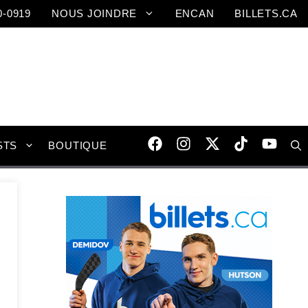
0-0919
NOUS JOINDRE
ENCAN
BILLETS.CA
STS
BOUTIQUE