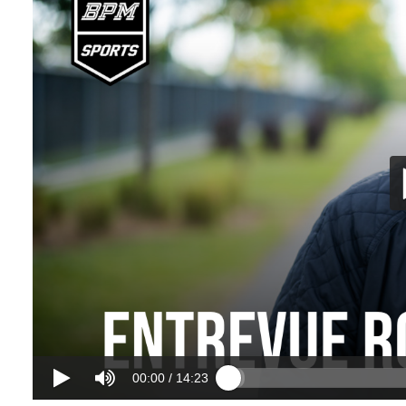
00:00
/
14:23