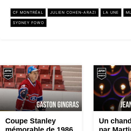
CF MONTRÉAL
JULIEN COHEN-ARAZI
LA UNE
M
SYDNEY FOWO
Coupe Stanley
Un chand
mémorable de 1986
par Mart