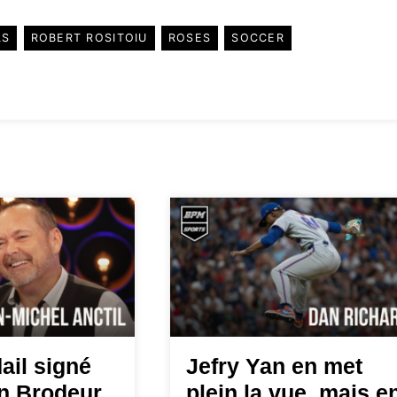
LS
ROBERT ROSITOIU
ROSES
SOCCER
ail signé
Jefry Yan en met
in Brodeur
plein la vue, mais e