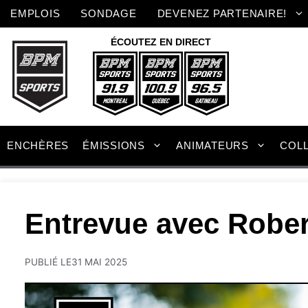
Aller
EMPLOIS
SONDAGE
DEVENEZ PARTENAIRE!
au
contenu
ÉCOUTEZ EN DIRECT
ENCHÈRES
ÉMISSIONS
ANIMATEURS
COL
Entrevue avec Rober
PUBLIÉ LE
31 MAI 2025