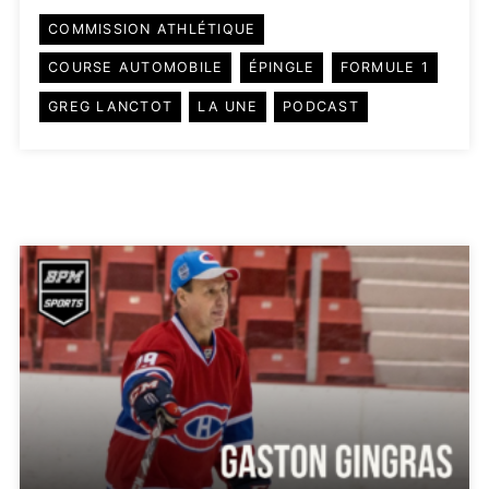
COMMISSION ATHLÉTIQUE
COURSE AUTOMOBILE
ÉPINGLE
FORMULE 1
GREG LANCTOT
LA UNE
PODCAST