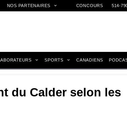
NOS PARTENAIRES
CONCOURS
514-79
LABORATEURS
SPORTS
CANADIENS
PODCA
t du Calder selon les