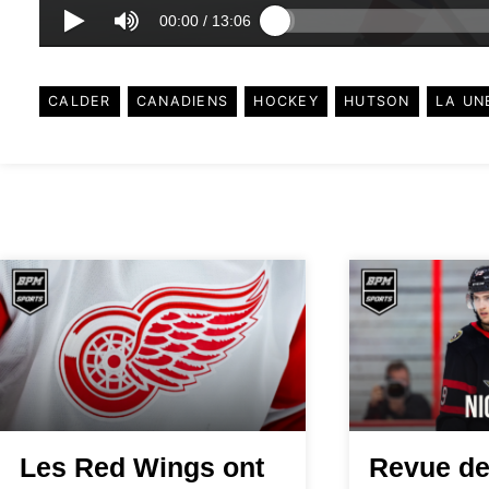
00:00
/
13:06
CALDER
CANADIENS
HOCKEY
HUTSON
LA UN
Les Red Wings ont
Revue de