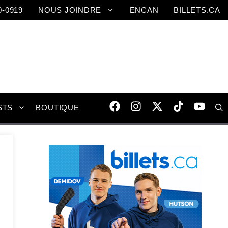
0-0919
NOUS JOINDRE
ENCAN
BILLETS.CA
STS
BOUTIQUE