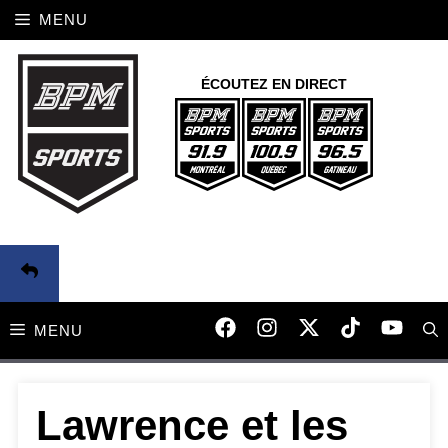
Aller
MENU
au
contenu
ÉCOUTEZ EN DIRECT
MENU
Lawrence et les