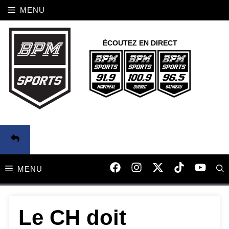
Aller
MENU
au
contenu
ÉCOUTEZ EN DIRECT
MENU
Le CH doit