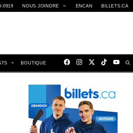
0-0919
NOUS JOINDRE
ENCAN
BILLETS.CA
STS
BOUTIQUE