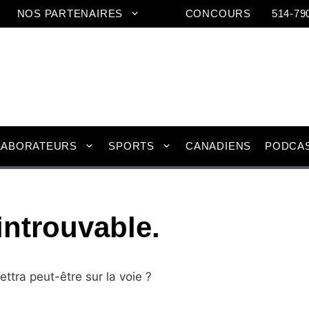
NOS PARTENAIRES
CONCOURS
514-79
LABORATEURS
SPORTS
CANADIENS
PODCA
introuvable.
ttra peut-être sur la voie ?