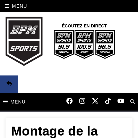
Aller
MENU
au
contenu
ÉCOUTEZ EN DIRECT
MENU
Montage de la