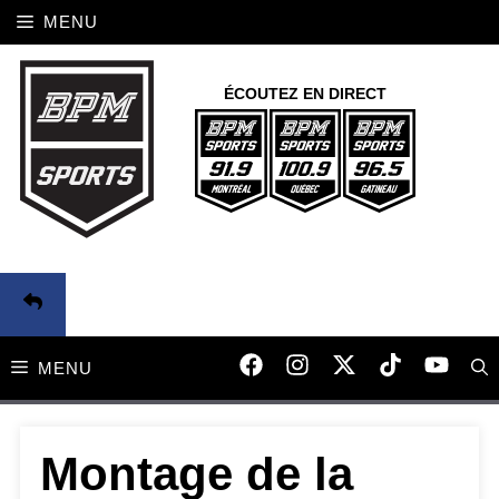
Aller
MENU
au
contenu
ÉCOUTEZ EN DIRECT
MENU
Montage de la