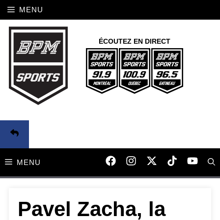
Aller
MENU
au
contenu
ÉCOUTEZ EN DIRECT
MENU
Pavel Zacha, la