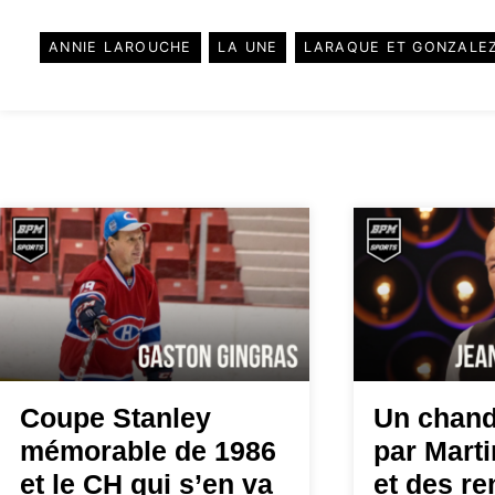
ANNIE LAROUCHE
LA UNE
LARAQUE ET GONZALE
Coupe Stanley
Un chand
mémorable de 1986
par Mart
et le CH qui s’en va
et des r