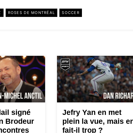
Z
ROSES DE MONTRÉAL
SOCCER
ail signé
Jefry Yan en met
in Brodeur
plein la vue, mais e
encontres
fait-il trop ?