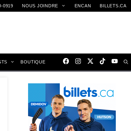
0-0919
NOUS JOINDRE
ENCAN
BILLETS.CA
STS
BOUTIQUE