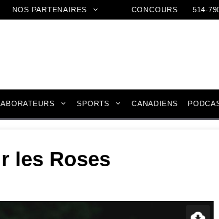
NOS PARTENAIRES
CONCOURS
514-79
LABORATEURS
SPORTS
CANADIENS
PODCA
r les Roses