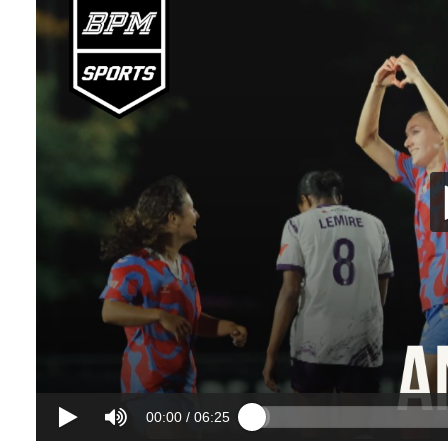
00:00
/
06:25