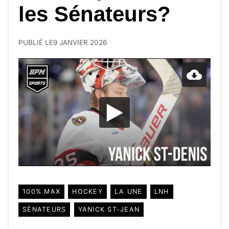
les Sénateurs?
PUBLIÉ LE
9 JANVIER 2026
100% MAX
HOCKEY
LA UNE
LNH
SÉNATEURS
YANICK ST-JEAN