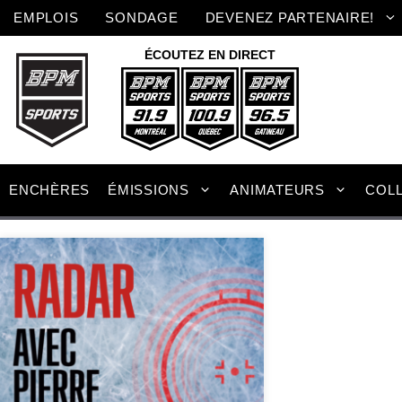
Aller
EMPLOIS
SONDAGE
DEVENEZ PARTENAIRE!
au
contenu
ÉCOUTEZ EN DIRECT
ENCHÈRES
ÉMISSIONS
ANIMATEURS
COL