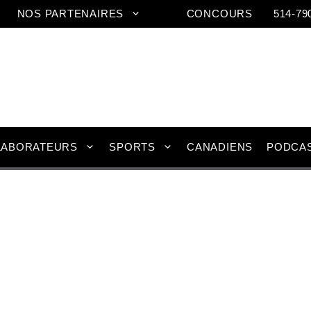
NOS PARTENAIRES
CONCOURS
514-79
LABORATEURS
SPORTS
CANADIENS
PODCA