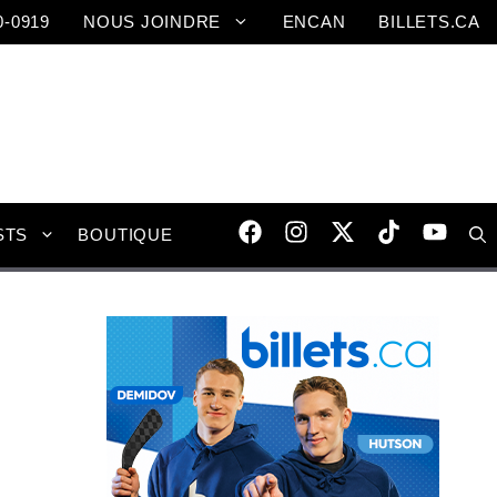
0-0919
NOUS JOINDRE
ENCAN
BILLETS.CA
STS
BOUTIQUE