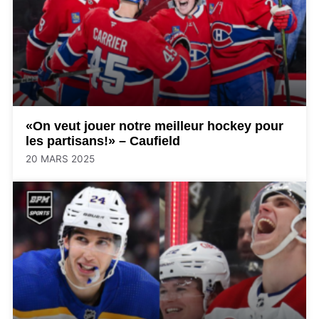
«On veut jouer notre meilleur hockey pour
les partisans!» – Caufield
20 MARS 2025