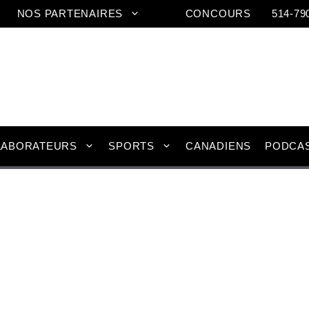
NOS PARTENAIRES
CONCOURS
514-79
LABORATEURS
SPORTS
CANADIENS
PODCA