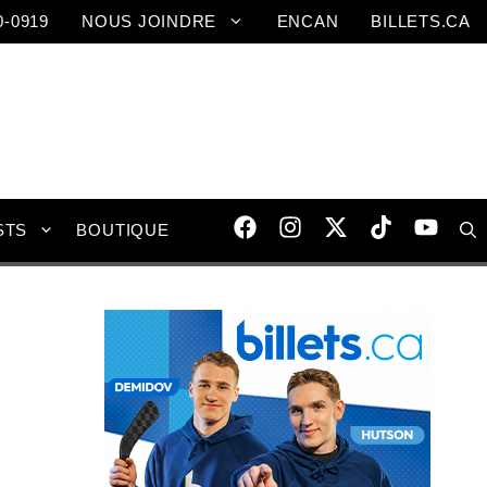
0-0919
NOUS JOINDRE
ENCAN
BILLETS.CA
STS
BOUTIQUE