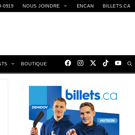
0-0919
NOUS JOINDRE
ENCAN
BILLETS.CA
STS
BOUTIQUE