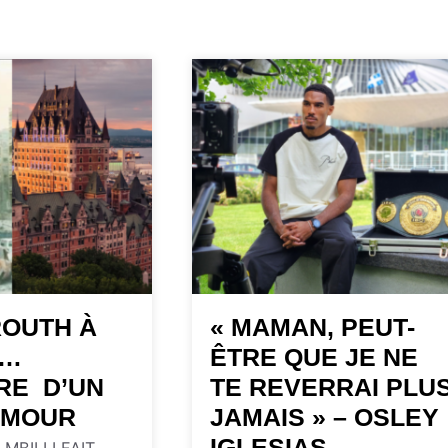
ROUTH À
« MAMAN, PEUT-
C…
ÊTRE QUE JE NE
IRE D’UN
TE REVERRAI PLU
AMOUR
JAMAIS » – OSLEY
IGLESIAS
 MBILLI FAIT