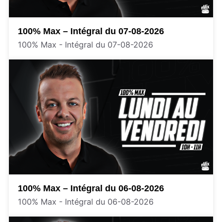
100% Max – Intégral du 07-08-2026
100% Max - Intégral du 07-08-2026
100% Max – Intégral du 06-08-2026
100% Max - Intégral du 06-08-2026