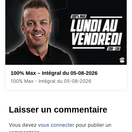
100% Max – Intégral du 05-08-2026
100% Max - Intégral du 05-08-2026
Laisser un commentaire
Vous devez
vous connecter
pour publier un