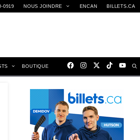
0-0919
NOUS JOINDRE
ENCAN
BILLETS.CA
STS
BOUTIQUE