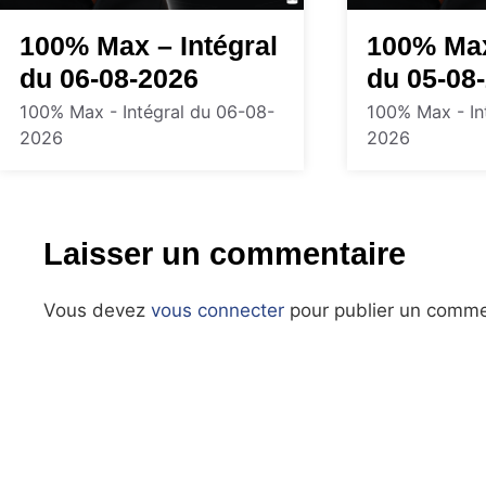
100% Max – Intégral
100% Max
du 06-08-2026
du 05-08
100% Max - Intégral du 06-08-
100% Max - In
2026
2026
Laisser un commentaire
Vous devez
vous connecter
pour publier un comme