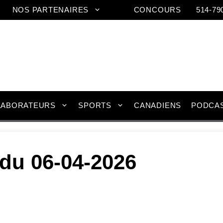
NOS PARTENAIRES
CONCOURS
514-79
LABORATEURS
SPORTS
CANADIENS
PODCA
 du 06-04-2026