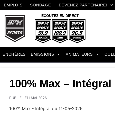
Aller
EMPLOIS
SONDAGE
DEVENEZ PARTENAIRE!
au
contenu
ÉCOUTEZ EN DIRECT
ENCHÈRES
ÉMISSIONS
ANIMATEURS
COL
100% Max – Intégral
PUBLIÉ LE
11 MAI 2026
100% Max - Intégral du 11-05-2026