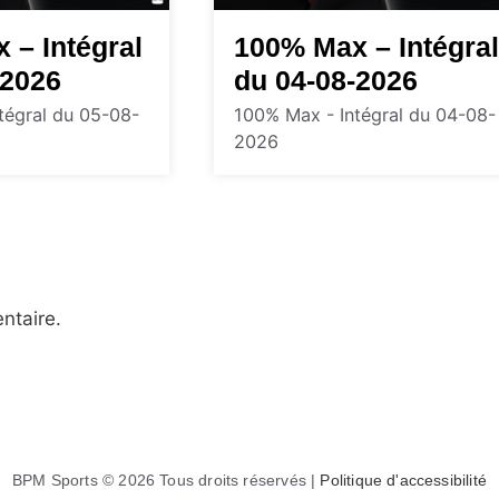
 – Intégral
100% Max – Intégra
-2026
du 04-08-2026
tégral du 05-08-
100% Max - Intégral du 04-08-
2026
ntaire.
BPM Sports © 2026 Tous droits réservés |
Politique d'accessibilité