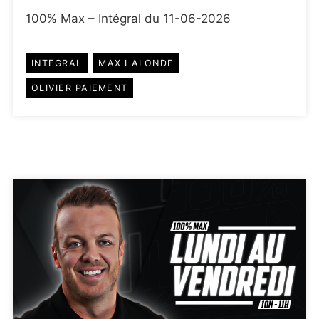
100% Max – Intégral du 11-06-2026
INTEGRAL
MAX LALONDE
OLIVIER PAIEMENT