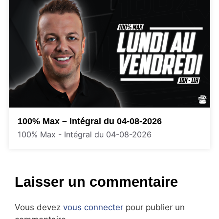
100% Max – Intégral du 04-08-2026
100% Max - Intégral du 04-08-2026
Laisser un commentaire
Vous devez
vous connecter
pour publier un