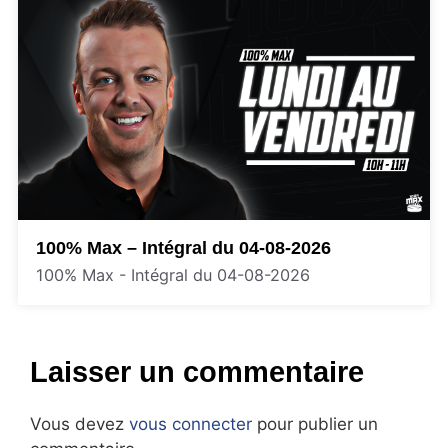
100% Max – Intégral du 04-08-2026
100% Max - Intégral du 04-08-2026
Laisser un commentaire
Vous devez
vous connecter
pour publier un