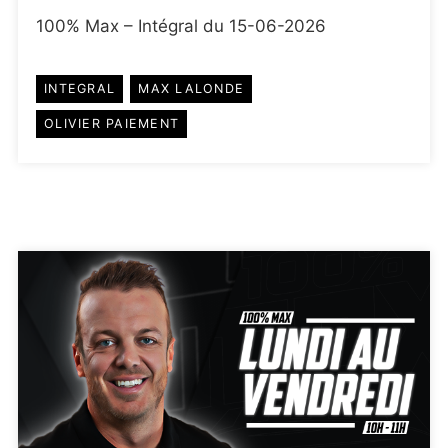
100% Max – Intégral du 15-06-2026
INTEGRAL
MAX LALONDE
OLIVIER PAIEMENT