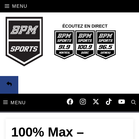
Aller
MENU
au
contenu
ÉCOUTEZ EN DIRECT
MENU
100% Max –