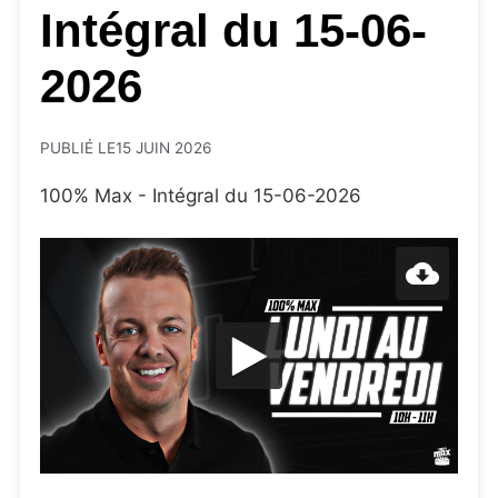
Intégral du 15-06-
2026
PUBLIÉ LE
15 JUIN 2026
100% Max - Intégral du 15-06-2026