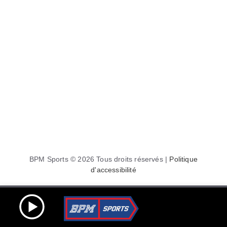
BPM Sports © 2026 Tous droits réservés |
Politique
d'accessibilité