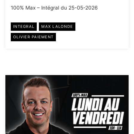
100% Max – Intégral du 25-05-2026
INTEGRAL
MAX LALONDE
OLIVIER PAIEMENT