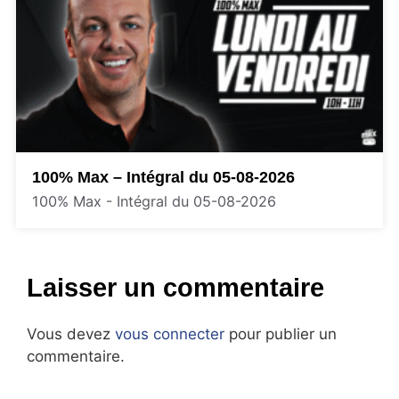
100% Max – Intégral du 05-08-2026
100% Max - Intégral du 05-08-2026
Laisser un commentaire
Vous devez
vous connecter
pour publier un
commentaire.