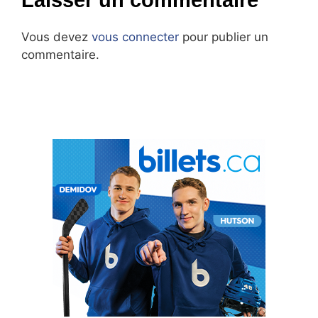
Laisser un commentaire
Vous devez
vous connecter
pour publier un
commentaire.