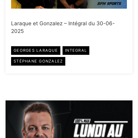
Laraque et Gonzalez – Intégral du 30-06-
2025
GEORGES LARAQUE
INTEGRAL
STÉPHANE GONZALEZ