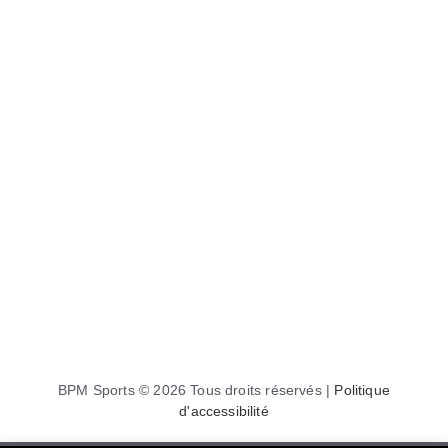
BPM Sports © 2026 Tous droits réservés |
Politique
d'accessibilité