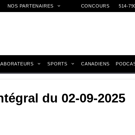
NOS PARTENAIRES
CONCOURS
514-79
LABORATEURS
SPORTS
CANADIENS
PODCA
ntégral du 02-09-2025