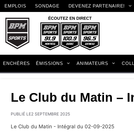
Aller
EMPLOIS
SONDAGE
DEVENEZ PARTENAIRE!
au
contenu
ÉCOUTEZ EN DIRECT
ENCHÈRES
ÉMISSIONS
ANIMATEURS
COL
Le Club du Matin – I
PUBLIÉ LE
2 SEPTEMBRE 2025
Le Club du Matin - Intégral du 02-09-2025