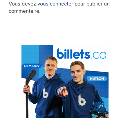
Vous devez
vous connecter
pour publier un
commentaire.