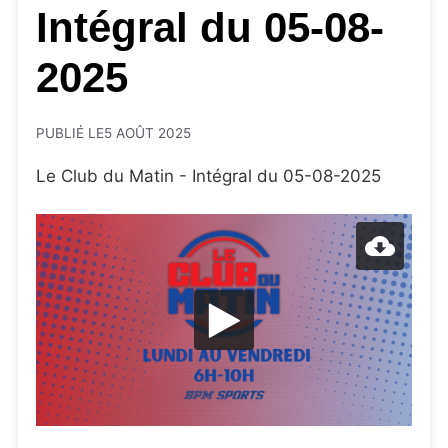
Intégral du 05-08-
2025
PUBLIÉ LE
5 AOÛT 2025
Le Club du Matin - Intégral du 05-08-2025