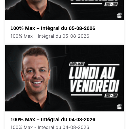
100% Max – Intégral du 05-08-2026
100% Max - Intégral du 05-08-2026
100% Max – Intégral du 04-08-2026
100% Max - Intégral du 04-08-2026