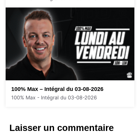
100% Max – Intégral du 03-08-2026
100% Max - Intégral du 03-08-2026
Laisser un commentaire