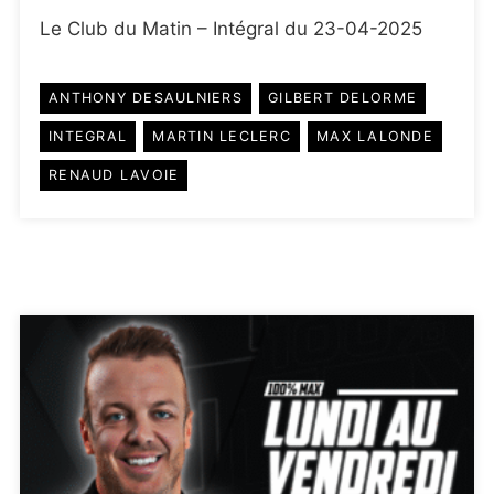
Le Club du Matin – Intégral du 23-04-2025
ANTHONY DESAULNIERS
GILBERT DELORME
INTEGRAL
MARTIN LECLERC
MAX LALONDE
RENAUD LAVOIE