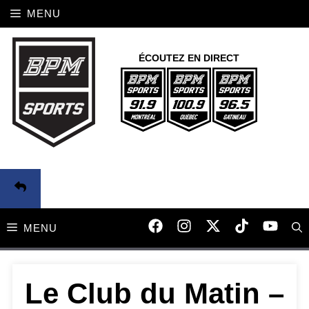
Aller
MENU
au
contenu
ÉCOUTEZ EN DIRECT
MENU
Le Club du Matin –